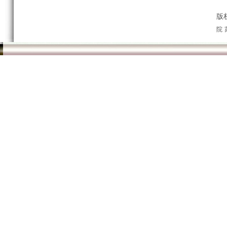
以“苏适养老，引领未来”为主题，2021老博会全景式呈现养老
业历程”“企业革新”“机构介绍”等维度展示，将朗高新生活全业
版
院
驻足参观 聚焦朗高新生活
朗高养老展位前观展人员络绎不绝，工作人员热情地向参观者介
解惑。