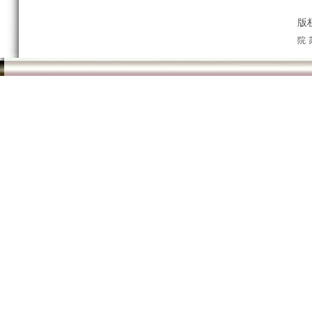
版
院
朗高养老集团人力资源部长张艳春宣读了《关于2021年集团“5.
厉，希望全院护理人员要以获奖人员为榜样，全心全意为长者服
朗高养老集团优秀护士赵莹芝、护理员高婵梅作为获奖代表发言
上工作岗位时感受到的责任与使命。护理工作平凡而琐碎，但是
出绽放出耀眼的光芒。